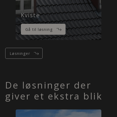
Kviste
F
Gå til løsning
Løsninger
De løsninger der
giver et ekstra blik