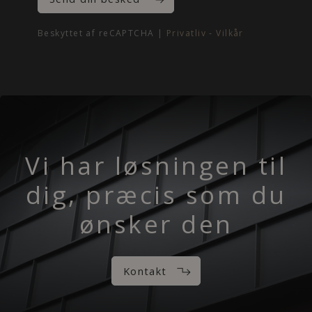
Beskyttet af reCAPTCHA |
Privatliv
-
Vilkår
Vi har løsningen til
dig, præcis som du
ønsker den
Kontakt